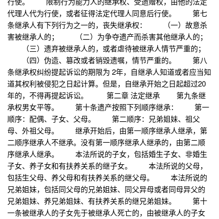
行使。 限制行为能力人的继承权、受遗赠权，由他的法定
代理人代为行使，或者征得法定代理人同意后行使。 第七
条继承人有下列行为之一的，丧失继承权： （一）故意杀
害被继承人的； （二）为争夺遗产而杀害其他继承人的；
（三）遗弃被继承人的，或者虐待被继承人情节严重的；
（四）伪造、篡改或者销毁遗嘱，情节严重的。 第八
条继承权纠纷提起诉讼的期限为 2年，自继承人知道或者应当知
道其权利被侵犯之日起计算。但是，自继承开始之日起超过20
年的，不得再提起诉讼。 第二章 法定继承 第九条继
承权男女平等。 第十条遗产按照下列顺序继承： 第一
顺序：配偶、子女、父母。 第二顺序：兄弟姐妹、祖父
母、外祖父母。 继承开始后，由第一顺序继承人继承，第
二顺序继承人不继承。没有第一顺序继承人继承的，由第二顺
序继承人继承。 本法所说的子女，包括婚生子女、非婚生
子女、养子女和有扶养关系的继子女。 本法所说的父母，
包括生父母、养父母和有扶养关系的继父母。 本法所说的
兄弟姐妹，包括同父母的兄弟姐妹、同父异母或者同母异父的
兄弟姐妹、养兄弟姐妹、有扶养关系的继兄弟姐妹。 第十
一条被继承人的子女先于被继承人死亡的，由被继承人的子女