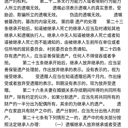
遗产的权利。 第二十二条无行为能力人或者限制行为能力
人所立的遗嘱无效。 遗嘱必须表示遗嘱人的真实意思，受
胁迫、欺骗所立的遗嘱无效。 伪造的遗嘱无效。 遗嘱
被篡改的，篡改的内容无效。 第四章 遗产的处理 第二十三
条继承开始后，知道被继承人死亡的继承人应当及时通知其他
继承人和遗嘱执行人。继承人中无人知道被继承人死亡或者知
道被继承人死亡而不能通知的，由被继承人生前所在单位或者
住所地的居民委员会、村民委员会负责通知。 第二十四条
存有遗产的人，应当妥善保管遗产，任何人不得侵吞或者争
抢。 第二十五条继承开始后，继承人放弃继承的，应当妥
善保管遗产处理前，作出放弃继承的表示。没有表示的，视为
接受继承。 受遗赠人应当在知道遗赠后两个月内，作出接
受或者放弃受遗赠的表示。到期没有表示的，现为放弃受遗
赠。 第二十六条夫妻在婚姻关系存续期间所得的共同所有
财产，除有约定的以外，如果分割遗产，应当先将共同所有的
财产的一半分出为配偶所有，其余的为继承人的遗产。 遗
产在家庭共有财产之中的，遗产分割时，应当先分出他人的财
产。 第二十七条有下列情形之一的，遗产中的有关部分按
照法定继承人办理： （一）遗嘱继承人放弃继承或者受遗