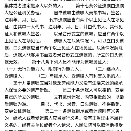
集体或者法定继承人以外的人。 第十七条公证遗嘱由遗嘱
人经公证机关办理。 自书遗嘱由遗嘱人亲笔书写，签名，
注明年、月、日。 代书遗嘱应当有两个以上见证人在场见
证，由其中一人代书，注明年、月、日，并由代书人、其他见
证人和遗嘱人签名。 以录音形式立的遗嘱，应当有两个以
上见证人在场见证。 遗嘱人在危急情况下，可以立口头遗
嘱。口头遗嘱应当有两个以上见证人在场见证。危急情况解除
后，遗嘱人能够用书面或者录音形式立遗嘱的，所立的口头遗
嘱无效。 第十八条下列人员不能作为遗嘱见证人：
（一）无行为能力人、限制行为能力人； （二）继承人、
受遗赠人； （三）与继承人、受遗赠人有利害关系的人。
第十九条遗嘱应当对缺乏劳动能力又没有生活来源的继承
人保留必要的遗产份额。 第二十条遗嘱人可以撤销、变更
自己的所立的遗嘱。 立有数份遗嘱，内容相抵触的，以最
后遗嘱为准。 自书、代书、录音、口头遗嘱，不得撤销、
变更公证遗嘱。 第二十一条遗嘱继承或者遗赠附有义务
的，继承人或者受遗赠人应当履行义务。没有正当理由不履行
义务的，经有关单位或者个人请求，人民法院可以取消他接受