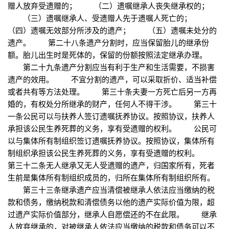
赠人放弃受遗赠的； （二）遗嘱继承人丧失继承权的；
（三）遗嘱继承人、受遗赠人先于遗嘱人死亡的；
（四）遗嘱无效部分所涉及的遗产； （五）遗嘱未处分的
遗产。 第二十八条遗产分割时，应当保留胎儿的继承份
额。胎儿出生时是死体的，保留的份额按照法定继承办理。
第二十九条遗产分割应当有利于生产和生活需要，不损害
遗产的效用。 不宜分割的遗产，可以采取折价、适当补偿
或者共有等方法处理。 第三十条夫妻一方死亡后另一方再
婚的，有权处分所继承的财产，任何人不得干涉。 第三十
一条公民可以与扶养人签订遗嘱抚养协议。按照协议，扶养人
承担该公民生养死葬的义务，享有受遗赠的权利。 公民可
以与集体所有制组织签订遗嘱抚养协议。按照协议，集体所有
制组织承担该公民生养死葬的义务，享有受遗赠的权利。
第三十二条无人继承又无人受遗赠的遗产，归国家所有，死者
生前是集体所有制组织成员的，归所在集体所有制组织所有。
第三十三条继承遗产应当清偿被继承人依法应当缴纳的税
款和债务，缴纳税款和清偿债务以他的遗产实际价值为限，超
过遗产实际价值部分，继承人自愿偿还的不在此限。 继承
人放弃继承的，对被继承人依法应当缴纳的税款和债务可以不