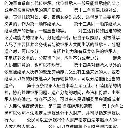
的晚辈直系血亲代位继承。代位继承人一般只能继承他的父亲
或者母亲有权继承的遗产份额。 第十二条丧偶儿媳对公、
婆，丧偶儿媳对公、婆，丧偶女婿对岳父、岳母尽了主要赡养
义务的，作为第一顺序继承人。 第十三条同一顺序继承人
继承遗产的份额，一般应当均等。 对生活有特殊困难的缺
乏劳动能力的继承人，分配遗产时，应当予以照顾。对被继承
人尽了主要抚养义务或者与被继承人共同生活的继承人，分配
遗产时，可以多分。 有抚养能力和有抚养条件的继承人，
不尽抚养义务的，分配遗产时，应当不分或者少分。 继承
人协商同意的，也可以不均等。 第十四条对继承人以外的
依靠被继承人抚养的缺乏劳动能力又没有生活来源的人，或者
继承人以外的对被继承人抚养较多的人，可以分给他们适当的
遗产。 第十五条继承人应当本着互谅互让、和睦团结的精
神，协商处理继承问题，遗产分割的时间，办法和份额，由继
承人协商确定。协商不成的，可以由人民调解委员会调解或者
向人民法院提起诉讼。 第三章 遗嘱继承和遗赠 第十六条公
民可以依照本法规定立遗嘱处分个人财产，并可以指定遗嘱执
行人。 公民可以立遗嘱将个人财产指定由法定继承人的一
人或者数人继承。 公民可以立遗嘱将个人财产赠给国家、